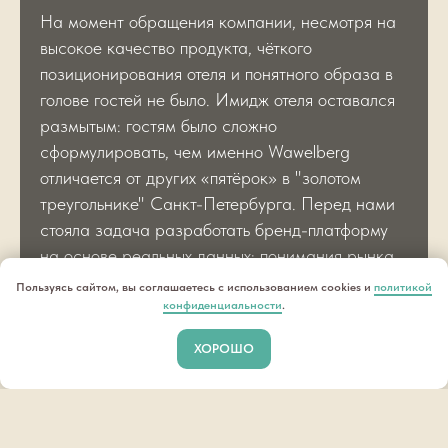
На момент обращения компании, несмотря на
высокое качество продукта, чёткого
позиционирования отеля и понятного образа в
голове гостей не было. Имидж отеля оставался
размытым: гостям было сложно
сформулировать, чем именно Wawelberg
отличается от других «пятёрок» в "золотом
треугольнике" Санкт-Петербурга. Перед нами
стояла задача разработать бренд-платформу
на основе реальных данных: понимания рынка,
конкурентной среды и, главное, живого
Пользуясь сайтом, вы соглашаетесь с использованием cookies и
политикой
восприятия отеля его гостями.
конфиденциальности
.
ХОРОШО