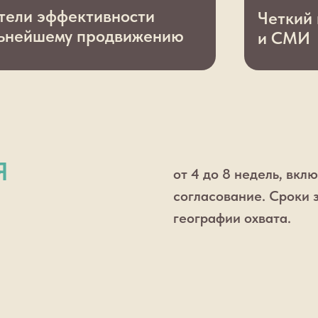
тели эффективности
Четкий
льнейшему продвижению
и СМИ
Я
от 4 до 8 недель, вкл
согласование. Сроки 
географии охвата.