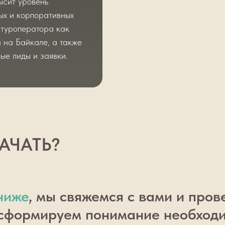
ысит уровень
ых и корпоративных
 туроператора как
 на Байкале, а также
ые лиды и заявки.
НАЧАТЬ?
ниже
, мы свяжемся с вами и про
 сформируем понимание необходи