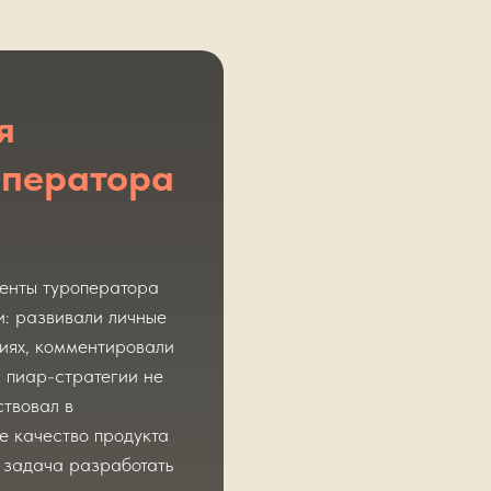
я
оператора
енты туроператора
: развивали личные
миях, комментировали
 пиар-стратегии не
ствовал в
е качество продукта
 задача разработать