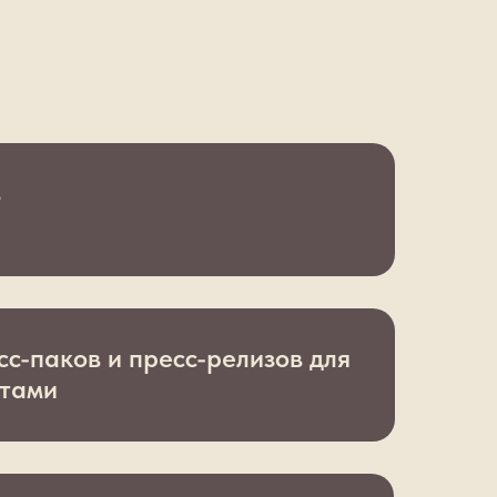
в
с-паков и пресс-релизов для
стами