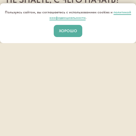
Пользуясь сайтом, вы соглашаетесь с использованием cookies и
политикой
конфиденциальности
.
Оставьте заявку в форме ниже
,
ХОРОШО
мы свяжемся с вами и проведем
онлайн-консультацию, после
чего сформируем понимание
необходимого набора услуг.
ОСТАВИТЬ ЗАЯВКУ