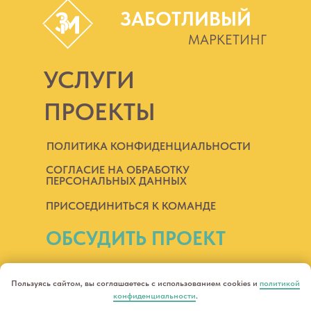
ЗАБОТЛИВЫЙ
МАРКЕТИНГ
УСЛУГИ
ПРОЕКТЫ
ПОЛИТИКА КОНФИДЕНЦИАЛЬНОСТИ
СОГЛАСИЕ НА ОБРАБОТКУ
ПЕРСОНАЛЬНЫХ ДАННЫХ
ПРИСОЕДИНИТЬСЯ К КОМАНДЕ
ОБСУДИТЬ ПРОЕКТ
ИП Савинова Анна Николаевна,
Пользуясь сайтом, вы соглашаетесь с использованием cookies и
политикой
все права защищены
конфиденциальности
.