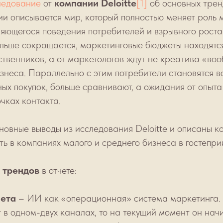
ледование
от
компании Deloitte
[1]
об основных трен
ии описывается мир, который полностью меняет роль 
няющегося поведения потребителей и взрывного рост
ольше сокращается, маркетинговые бюджеты находятс
твенников, а от маркетологов ждут не креатива «воо
изнеса. Параллельно с этим потребители становятся 
ых покупок, больше сравнивают, а ожидания от опыт
очках контакта.
новные выводы из исследования Deloitte и описаны к
ть в компаниях малого и среднего бизнеса в гостепри
 трендов
в отчете:
чета
– ИИ как «операционная» система маркетинга.
 в одном-двух каналах, то на текущий момент он нач