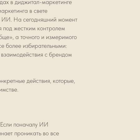
дах в диджитал-маркетинге
маркетинга в свете
а ИИ. На сегодняшний момент
я под жестким контролем
бще», а точного и измеримого
все более избирательными:
а взаимодействия с брендом
онкретные действия, которые,
имстве.
 Если поначалу ИИ
инает проникать во все