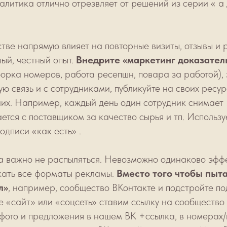
алитика отлично отрезвляет от решений из серии « а
тве напрямую влияет на повторные визиты, отзывы и 
ый, честный опыт.
Внедрите «маркетинг доказатель
уборка номеров, работа ресепшн, повара за работой),
ую связь и с сотрудниками, публикуйте на своих ресур
 них. Например, каждый день один сотрудник снимает 
ается с поставщиком за качество сырья и тп. Использ
одписи «как есть» .
а важно не распыляться. Невозможно одинаково эффе
скать все форматы рекламы.
Вместо того чтобы пыта
л»
, например, сообщество ВКонтакте и подстройте по
 «сайт» или «соцсеть» ставим ссылку на сообщество 
фото и предложения в нашем ВК +ссылка, в номерах/