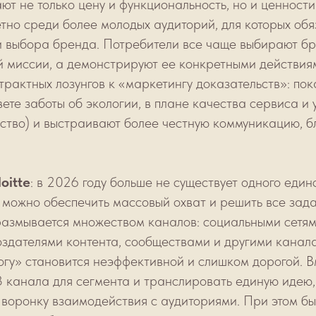
т не только цену и функциональность, но и ценности
тно среди более молодых аудиторий, для которых обя
и выбора бренда. Потребители все чаще выбирают бр
 миссии, а демонстрируют ее конкретными действиям
трактных лозунгов к «маркетингу доказательств»: п
вете заботы об экологии, в плане качества сервиса и 
ство) и выстраивают более честную коммуникацию, бл
oitte
: в 2026 году больше не существует одного еди
 можно обеспечить массовый охват и решить все зад
азмывается множеством каналов: социальными сетя
оздателями контента, сообществами и другими канала
гу» становится неэффективной и слишком дорогой. Вме
 канала для сегмента и транслировать единую идею,
воронку взаимодействия с аудиториями. При этом бы