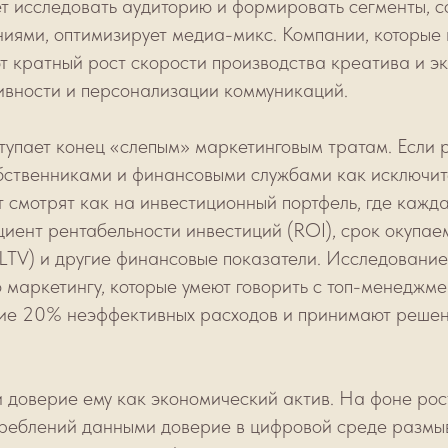
т исследовать аудиторию и формировать сегменты, со
ями, оптимизирует медиа-микс. Компании, которые в
т кратный рост скорости производства креатива и э
вности и персонализации коммуникаций.
тупает конец «слепым» маркетинговым тратам. Если
ственниками и финансовыми службами как исключите
т смотрят как на инвестиционный портфель, где кажд
иент рентабельности инвестиций (ROI), срок окупаем
LTV) и другие финансовые показатели. Исследование 
 маркетингу, которые умеют говорить с топ-менеджме
ие 20% неэффективных расходов и принимают решен
и доверие ему как экономический актив. На фоне ро
треблений данными доверие в цифровой среде размывае