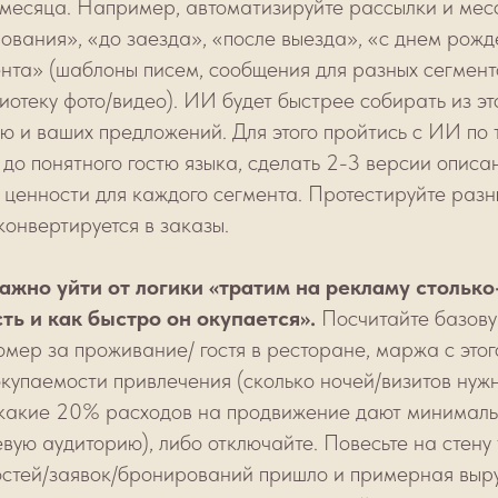
 месяца. Например, автоматизируйте рассылки и ме
ования», «до заезда», «после выезда», «с днем рожд
нта» (шаблоны писем, сообщения для разных сегменто
лиотеку фото/видео). ИИ будет быстрее собирать из э
ю и ваших предложений. Для этого пройтись с ИИ по
и до понятного гостю языка, сделать 2-3 версии опис
ценности для каждого сегмента. Протестируйте разны
 конвертируется в заказы.
ажно уйти от логики «тратим на рекламу столько-
сть и как быстро он окупается».
Посчитайте базову
омер за проживание/ гостя в ресторане, маржа с этог
окупаемости привлечения (сколько ночей/визитов нужн
какие 20% расходов на продвижение дают минимальн
вую аудиторию), либо отключайте. Повесьте на стену 
гостей/заявок/бронирований пришло и примерная выру